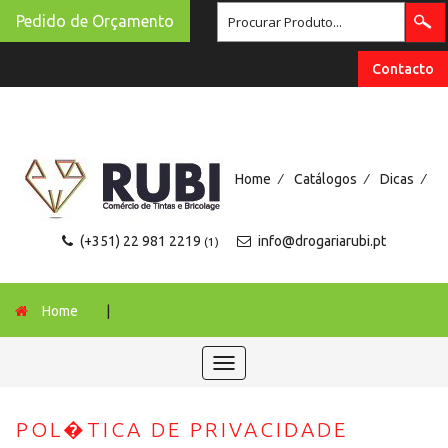
Pedido de Orçamento
Contacto
/
/
/
Home
Catálogos
Dicas
(+351) 22 981 2219
info@drogariarubi.pt
(1)
Home
|
Toggle
navigation
POL�TICA DE PRIVACIDADE