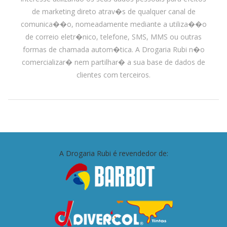
de marketing direto atrav�s de qualquer canal de
comunica��o, nomeadamente mediante a utiliza��o
de correio eletr�nico, telefone, SMS, MMS ou outras
formas de chamada autom�tica. A Drogaria Rubi n�o
comercializar� nem partilhar� a sua base de dados de
clientes com terceiros.
A Drogaria Rubi é revendedor de: