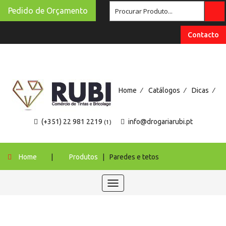
Pedido de Orçamento
Contacto
/
/
/
Home
Catálogos
Dicas
(+351) 22 981 2219
info@drogariarubi.pt
(1)
Home
|
Produtos
|
Paredes e tetos
Toggle
navigation