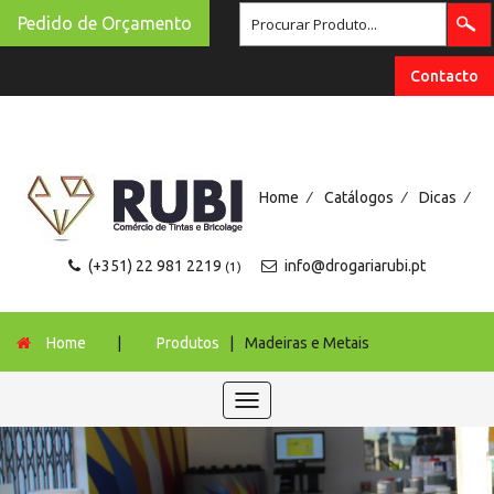
Pedido de Orçamento
Contacto
/
/
/
Home
Catálogos
Dicas
(+351) 22 981 2219
info@drogariarubi.pt
(1)
Home
|
Produtos
|
Madeiras e Metais
Toggle
navigation