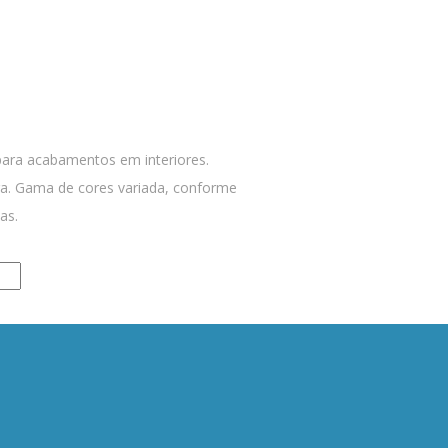
para acabamentos em interiores.
a. Gama de cores variada, conforme
as.