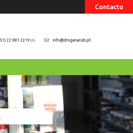
Contacto
51) 22 981 2219
info@drogariarubi.pt
(1)
s