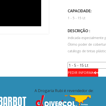
CAPACIDADE:
1 - 5 - 15 Lt
DESCRIÇÃO :
Indicada especialmente 
Ótimo poder de cobertur
catálogo de tintas plástic
A Drogaria Rubi é revendedor de: