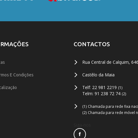
ORMAÇÕES
CONTACTOS
Rua Central de Calquim, 64
cas
Castêlo da Maia
rmos E Condições
Telf: 22 981 2219
calização
(1)
Telm: 91 238 72 74
(2)
(1) Chamada para rede fixa nac
(2) Chamada para rede móvel n
Siga-nos