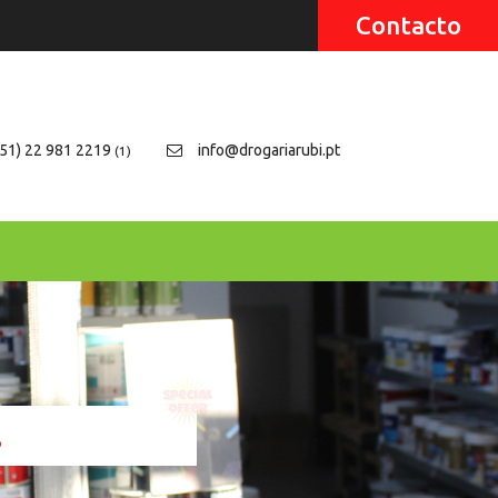
Contacto
51) 22 981 2219
info@drogariarubi.pt
(1)
s