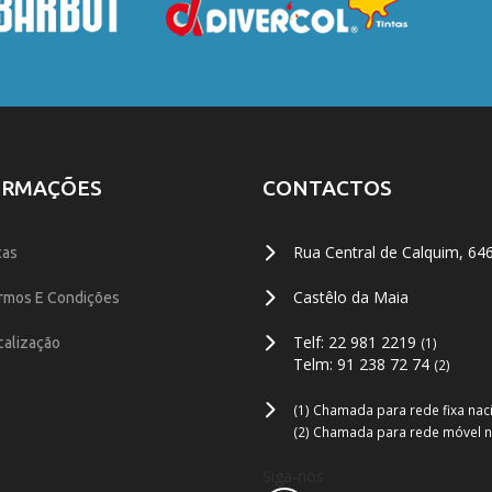
ORMAÇÕES
CONTACTOS
Rua Central de Calquim, 64
cas
Castêlo da Maia
rmos E Condições
Telf: 22 981 2219
calização
(1)
Telm: 91 238 72 74
(2)
(1) Chamada para rede fixa nac
(2) Chamada para rede móvel n
Siga-nos