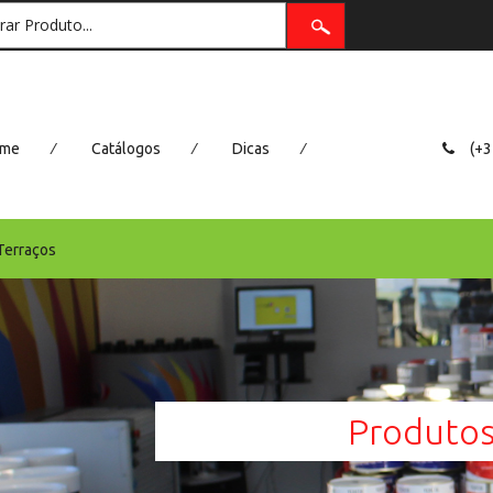
/
/
/
me
Catálogos
Dicas
(+3
Terraços
Produto