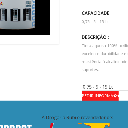
CAPACIDADE:
0,75 - 5 - 15 Lt
DESCRIÇÃO :
Tinta aquosa 100% acríli
excelente durabilidade e
resistência à alcalinidad
suportes.
A Drogaria Rubi é revendedor de: